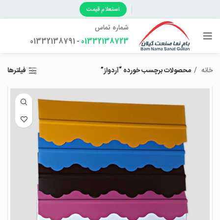
استعلام قیمت
شماره تماس
- 01332138791
01332138723
خانه
محصولات برچسب خورده “آردواز”
فیلترها