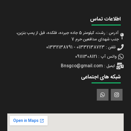
اطلاعات تماس
آدرس : رشت، کیلومتر 5 جاده جیرده، فلکده، قبل از پمپ بنزین،
جنب شهدای مدافعین حرم 7
تلفن : 01332138723 - 01332138791
واتس آپ : 09111308121
ایمیل : Bnsgco@gmail.com
شبکه های اجتماعی