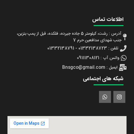
اطلاعات تماس
آدرس : رشت، کیلومتر 5 جاده جیرده، فلکده، قبل از پمپ بنزین،
جنب شهدای مدافعین حرم 7
تلفن : 01332138723 - 01332138791
واتس آپ : 09111308121
ایمیل : Bnsgco@gmail.com
شبکه های اجتماعی