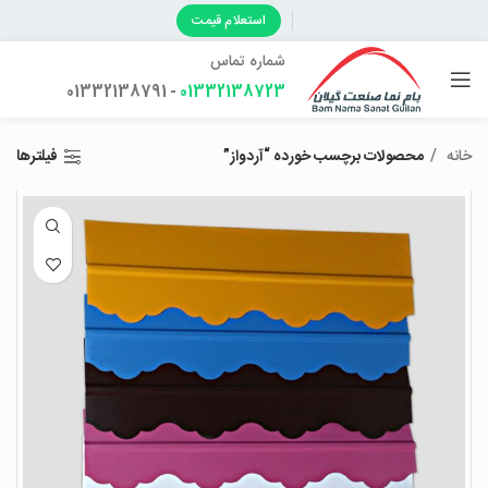
استعلام قیمت
شماره تماس
- 01332138791
01332138723
خانه
محصولات برچسب خورده “آردواز”
فیلترها