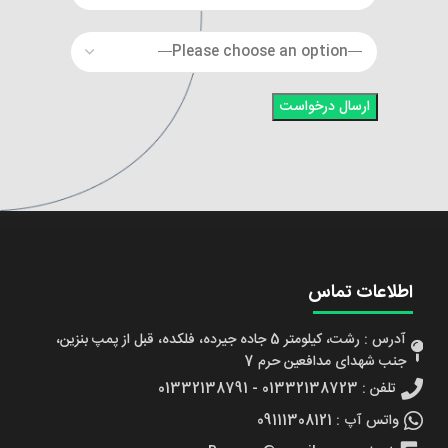
اطلاعات تماس
آدرس : رشت، کیلومتر 5 جاده جیرده، فلکده، قبل از پمپ بنزین،
جنب شهدای مدافعین حرم 7
تلفن : 01332138723 - 01332138791
واتس آپ : 09111308121