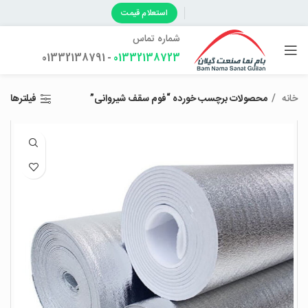
استعلام قیمت
شماره تماس
- 01332138791
01332138723
خانه
محصولات برچسب خورده “فوم سقف شیروانی”
فیلترها