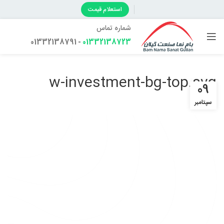
استعلام قیمت
شماره تماس
- 01332138791
01332138723
w-investment-bg-top.svg
09
سپتامبر