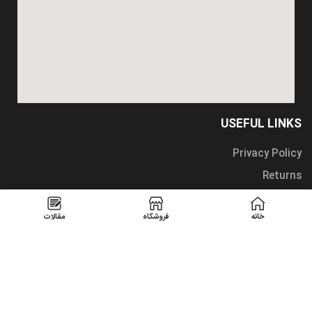
USEFUL LINKS
Privacy Policy
Returns
Terms & Conditions
خانه
فروشگاه
مقالات
Contact Us
Latest News
Our Sitemap