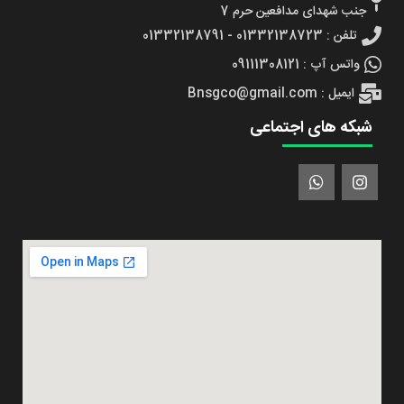
جنب شهدای مدافعین حرم 7
تلفن : 01332138723 - 01332138791
واتس آپ : 09111308121
ایمیل : Bnsgco@gmail.com
شبکه های اجتماعی