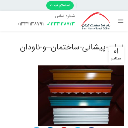
استعلام قیمت
شماره تماس
- 01332138791
01332138723
نما-و-پیشانی-ساختمان–و-ناودان
01
سپتامبر