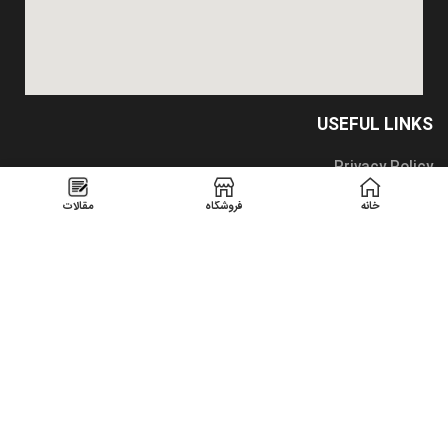
USEFUL LINKS
Privacy Policy
Returns
خانه
فروشگاه
مقالات
Terms & Conditions
Contact Us
Latest News
Our Sitemap
تمامیه حقوق متعلق است به
شرکت بام نما صنعت گیلان
1400
میزبانی وب
و
طراحی وب سایت
توسط
نوین وب ساز