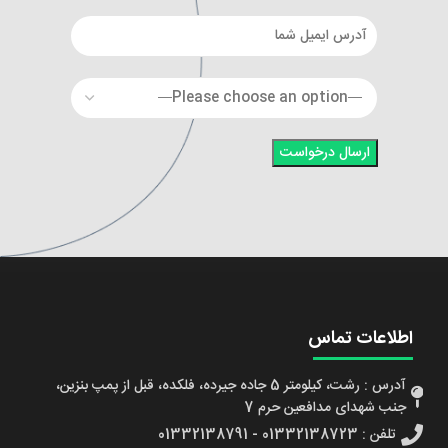
اطلاعات تماس
آدرس : رشت، کیلومتر 5 جاده جیرده، فلکده، قبل از پمپ بنزین،
جنب شهدای مدافعین حرم 7
تلفن : 01332138723 - 01332138791