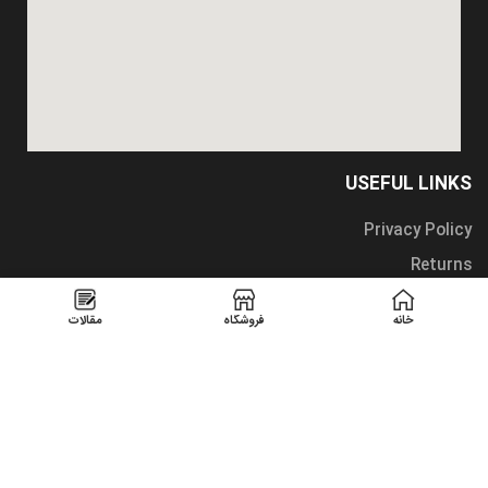
USEFUL LINKS
Privacy Policy
Returns
Terms & Conditions
خانه
فروشگاه
مقالات
Contact Us
Latest News
Our Sitemap