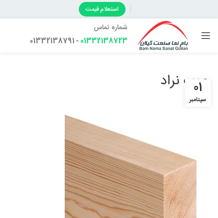
استعلام قیمت
شماره تماس
- 01332138791
01332138723
چوب نراد
01
سپتامبر