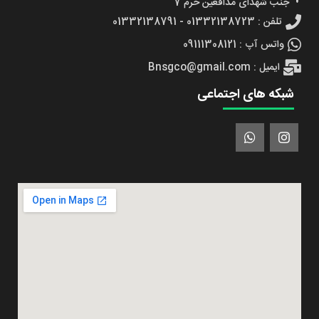
جنب شهدای مدافعین حرم 7
تلفن : 01332138723 - 01332138791
واتس آپ : 09111308121
ایمیل : Bnsgco@gmail.com
شبکه های اجتماعی