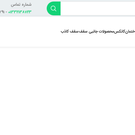
شماره تماس
- 01332138791
01332138723
ختمان
کانکس
محصولات جانبی سقف
سقف کاذب