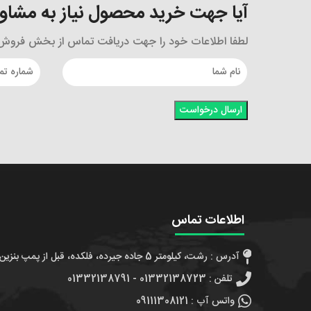
آیا جهت خرید محصول نیاز به مشاوره
لطفا اطلاعات خود را جهت دریافت تماس از بخش فروش و
اطلاعات تماس
آدرس : رشت، کیلومتر 5 جاده جیرده، فلکده، قبل از پمپ بنزین، جنب شهدای مدافعین حرم 7
تلفن : 01332138723 - 01332138791
واتس آپ : 09111308121