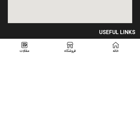
USEFUL LINKS
Privacy Policy
خانه
فروشگاه
مقالات
Returns
Terms & Conditions
Contact Us
Latest News
Our Sitemap
تمامیه حقوق متعلق است به
شرکت بام نما صنعت گیلان
1400
میزبانی وب
و
طراحی وب سایت
توسط
نوین وب ساز