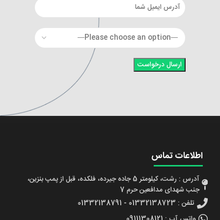
اطلاعات تماس
آدرس : رشت، کیلومتر 5 جاده جیرده، فلکده، قبل از پمپ بنزین،
جنب شهدای مدافعین حرم 7
تلفن : 01332138723 - 01332138791
واتس آپ : 09111308121