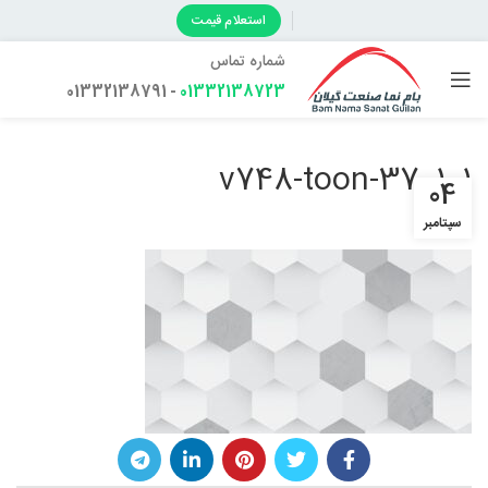
استعلام قیمت
شماره تماس
- 01332138791
01332138723
v748-toon-37_1_1
04
سپتامبر