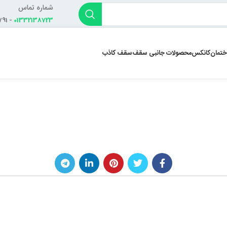
شماره تماس
- 01332138791
01332138723
ختمان
کانکس
محصولات جانبی سقف
سقف کاذب