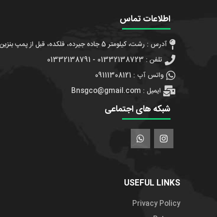
اطلاعات تماس
آدرس : رشت، کیلومتر 5 جاده جیرده، فلکده، قبل از پمپ بنزین، جنب شهدای مدافعین حرم 7
تلفن : 01332138723 - 01332138791
واتس آپ : 09111308121
ایمیل : Bnsgco@gmail.com
شبکه های اجتماعی
USEFUL LINKS
Privacy Policy