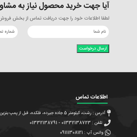
آیا جهت خرید محصول نیاز به مشاوره
لطفا اطلاعات خود را جهت دریافت تماس از بخش فروش و
اطلاعات تماس
آدرس : رشت، کیلومتر 5 جاده جیرده، فلکده، قبل از پمپ بنزین، جنب شهدای مدافعین حرم 7
تلفن : 01332138723 - 01332138791
واتس آپ : 09111308121