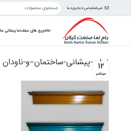
خبرنامه
تماس با ما
درباره ما
خانه
ورق های سقف
نما پیشانی سا
نما-و-پیشانی-ساختمان–و-ناودان
12
سپتامبر