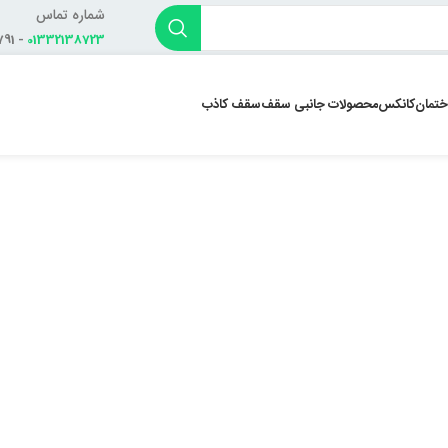
شماره تماس
- 01332138791
01332138723
ختمان
کانکس
محصولات جانبی سقف
سقف کاذب