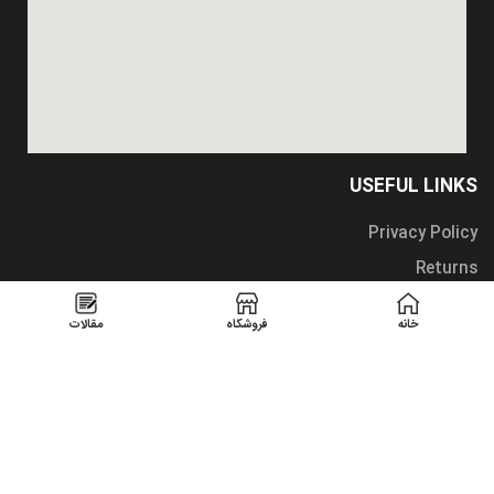
USEFUL LINKS
Privacy Policy
Returns
Terms & Conditions
خانه
فروشگاه
مقالات
Contact Us
Latest News
Our Sitemap