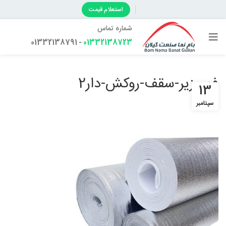
استعلام قیمت
شماره تماس
- 01332138791
01332138723
فوم-زیر-سقف-روکش-دار2
13
سپتامبر