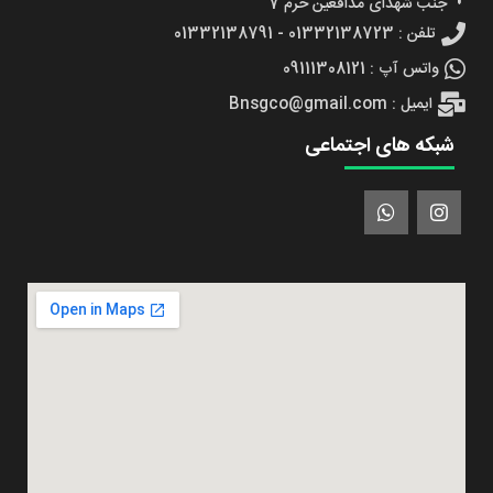
جنب شهدای مدافعین حرم 7
تلفن : 01332138723 - 01332138791
واتس آپ : 09111308121
ایمیل : Bnsgco@gmail.com
شبکه های اجتماعی