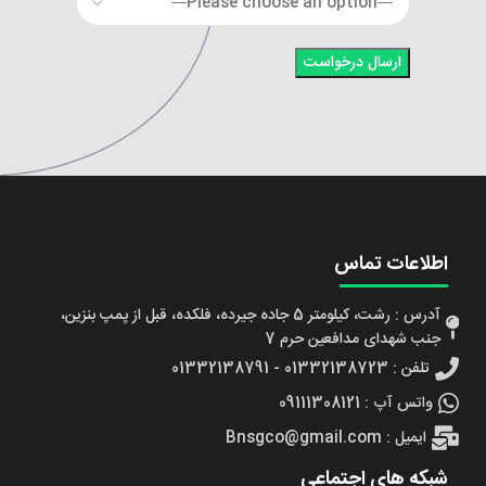
اطلاعات تماس
آدرس : رشت، کیلومتر 5 جاده جیرده، فلکده، قبل از پمپ بنزین،
جنب شهدای مدافعین حرم 7
تلفن : 01332138723 - 01332138791
واتس آپ : 09111308121
ایمیل : Bnsgco@gmail.com
شبکه های اجتماعی