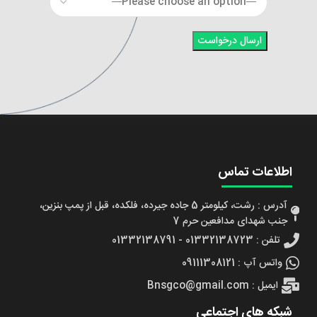
اطلاعات تماس
آدرس : رشت، کیلومتر 5 جاده جیرده، فلکده، قبل از پمپ بنزین،
جنب شهدای مدافعین حرم 7
تلفن : 01332138723 - 01332138791
واتس آپ : 09111308121
ایمیل : Bnsgco@gmail.com
شبکه های اجتماعی