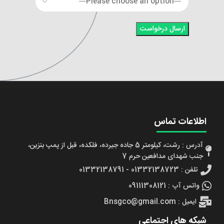
اطلاعات تماس
آدرس : رشت، کیلومتر 5 جاده جیرده، فلکده، قبل از پمپ بنزین،
جنب شهدای مدافعین حرم 7
تلفن : 01332138723 - 01332138791
واتس آپ : 09111308121
ایمیل : Bnsgco@gmail.com
شبکه های اجتماعی