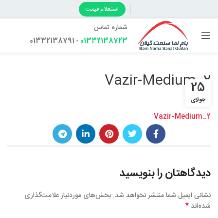
استعلام قیمت
شماره تماس
- 01332138791
01332138723
Vazir-Medium_2
25
جولای
Vazir-Medium_2
دیدگاهتان را بنویسید
نشانی ایمیل شما منتشر نخواهد شد.
بخش‌های موردنیاز علامت‌گذاری
*
شده‌اند