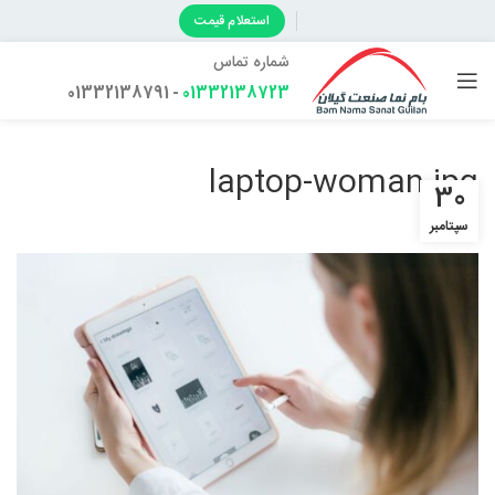
استعلام قیمت
شماره تماس
- 01332138791
01332138723
laptop-woman.jpg
30
سپتامبر