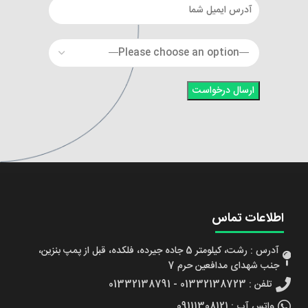
اطلاعات تماس
آدرس : رشت، کیلومتر 5 جاده جیرده، فلکده، قبل از پمپ بنزین،
جنب شهدای مدافعین حرم 7
تلفن : 01332138723 - 01332138791
واتس آپ : 09111308121