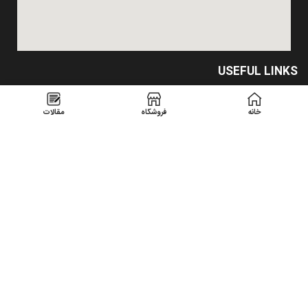
USEFUL LINKS
Privacy Policy
خانه
فروشگاه
مقالات
Returns
Terms & Conditions
Contact Us
Latest News
Our Sitemap
تمامیه حقوق متعلق است به
شرکت بام نما صنعت گیلان
1400
میزبانی وب
و
طراحی وب سایت
توسط
نوین وب ساز