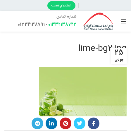
استعلام قیمت
شماره تماس
- 01332138791
01332138723
lime-bg2.jpg
25
جولای