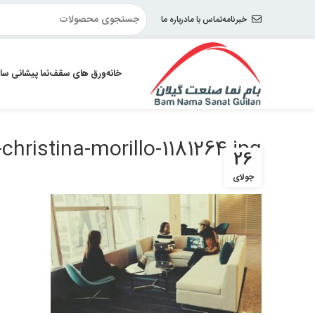
خبرنامه
تماس با ما
درباره ما
خانه
ورق های سقف
نما پیشانی سا
christina-morillo-1181264.jpg
26
جولای