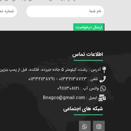
اطلاعات تماس
آدرس : رشت، کیلومتر 5 جاده جیرده، فلکده، قبل از پمپ بنزین، جنب شهدای مدافعین حرم 7
تلفن : 01332138723 - 01332138791
واتس آپ : 09111308121
ایمیل : Bnsgco@gmail.com
شبکه های اجتماعی