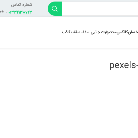
شماره تماس
- 01332138791
01332138723
ختمان
کانکس
محصولات جانبی سقف
سقف کاذب
pexels-