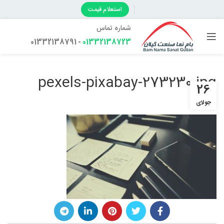
استعلام قیمت
شماره تماس
- 01332138791
01332138723
pexels-pixabay-273230.jpg
26
جولای