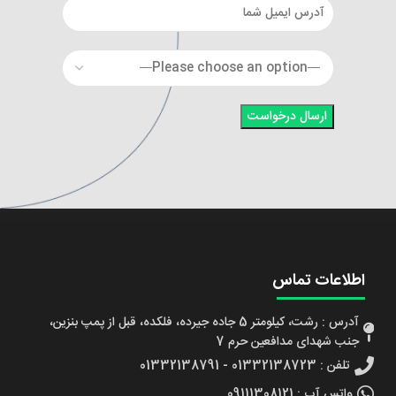
اطلاعات تماس
آدرس : رشت، کیلومتر 5 جاده جیرده، فلکده، قبل از پمپ بنزین،
جنب شهدای مدافعین حرم 7
تلفن : 01332138723 - 01332138791
واتس آپ : 09111308121