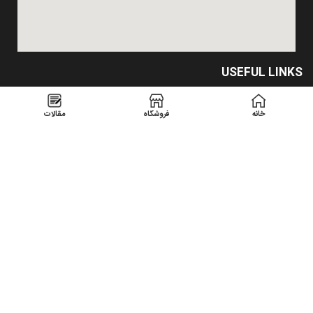
USEFUL LINKS
Privacy Policy
خانه
فروشگاه
مقالات
Returns
Terms & Conditions
Contact Us
Latest News
Our Sitemap
تمامیه حقوق متعلق است به
شرکت بام نما صنعت گیلان
1400
میزبانی وب
و
طراحی وب سایت
توسط
نوین وب ساز